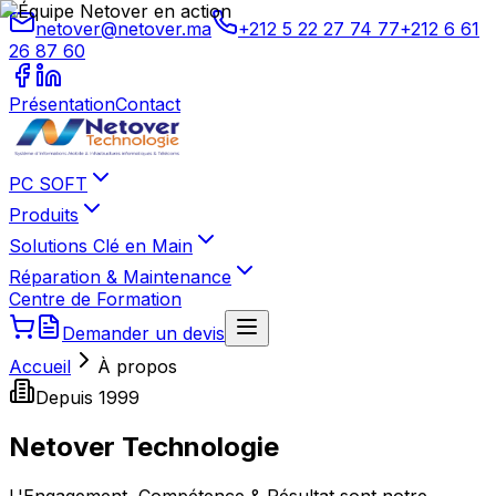
netover@netover.ma
+212 5 22 27 74 77
+212 6 61
26 87 60
Présentation
Contact
PC SOFT
Produits
Solutions Clé en Main
Réparation & Maintenance
Centre de Formation
Demander un devis
Accueil
À propos
Depuis
1999
Netover
Technologie
L'Engagement, Compétence & Résultat sont notre